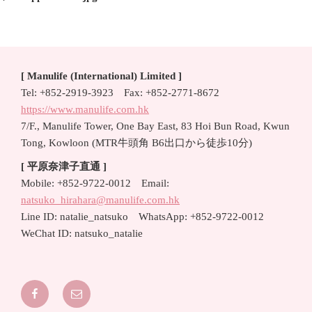
ナ
投
ビ
稿
ゲ
ー
[ Manulife (International) Limited ]
シ
Tel: +852-2919-3923 Fax: +852-2771-8672
ョ
https://www.manulife.com.hk
ン
7/F., Manulife Tower, One Bay East, 83 Hoi Bun Road, Kwun
Tong, Kowloon (MTR牛頭角 B6出口から徒歩10分)
[ 平原奈津子直通 ]
Mobile: +852-9722-0012 Email:
natsuko_hirahara@manulife.com.hk
Line ID: natalie_natsuko WhatsApp: +852-9722-0012
WeChat ID: natsuko_natalie
Facebook
Email