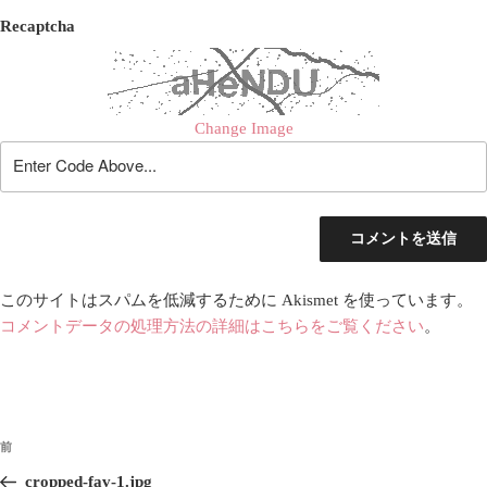
Recaptcha
Change Image
このサイトはスパムを低減するために Akismet を使っています。
コメントデータの処理方法の詳細はこちらをご覧ください
。
投
前
前
稿
の
cropped-fav-1.jpg