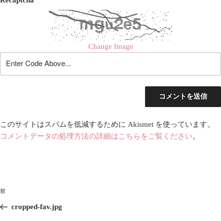
Recaptcha
Change Image
このサイトはスパムを低減するために Akismet を使っています。
コメントデータの処理方法の詳細はこちらをご覧ください
。
投
前
前
稿
の
cropped-fav.jpg
ナ
投