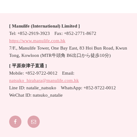
ビ
稿
ゲ
ー
[ Manulife (International) Limited ]
シ
Tel: +852-2919-3923 Fax: +852-2771-8672
ョ
https://www.manulife.com.hk
ン
7/F., Manulife Tower, One Bay East, 83 Hoi Bun Road, Kwun
Tong, Kowloon (MTR牛頭角 B6出口から徒歩10分)
[ 平原奈津子直通 ]
Mobile: +852-9722-0012 Email:
natsuko_hirahara@manulife.com.hk
Line ID: natalie_natsuko WhatsApp: +852-9722-0012
WeChat ID: natsuko_natalie
Facebook
Email